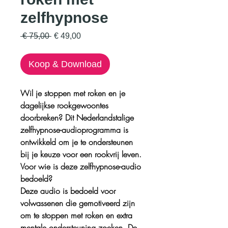
zelfhypnose
Normale
Verkoopprijs
 € 75,00 
€ 49,00
prijs
Koop & Download
Wil je stoppen met roken en je
dagelijkse rookgewoontes
doorbreken? Dit Nederlandstalige
zelfhypnose-audioprogramma is
ontwikkeld om je te ondersteunen
bij je keuze voor een rookvrij leven.
Voor wie is deze zelfhypnose-audio
bedoeld?
Deze audio is bedoeld voor
volwassenen die gemotiveerd zijn
om te stoppen met roken en extra
mentale ondersteuning zoeken. De